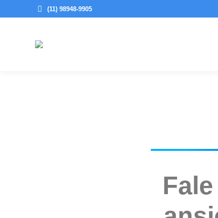
(11) 98948-9905
Fale
ansi