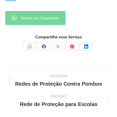
Solicite um Orçamento
Compartilhe esse Serviço
Share
Share
Share
Share
Share
on
on
on
on
on
WhatsApp
Facebook
X
Pinterest
LinkedIn
ANTERIOR
Project
Redes de Proteção Contra Pombos
Previous
project:
navigation
PRÓXIMO
Rede de Proteção para Escolas
Next
project: