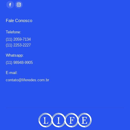
Encontre-nos em:
Facebook
Instagram
page
page
Fale Conosco
opens
opens
in
in
Telefone:
new
new
(11) 2059-7134
(11) 2253-2227
window
window
Whatsapp:
(11) 98948-9905
E-mail:
contato@liferedes.com.br