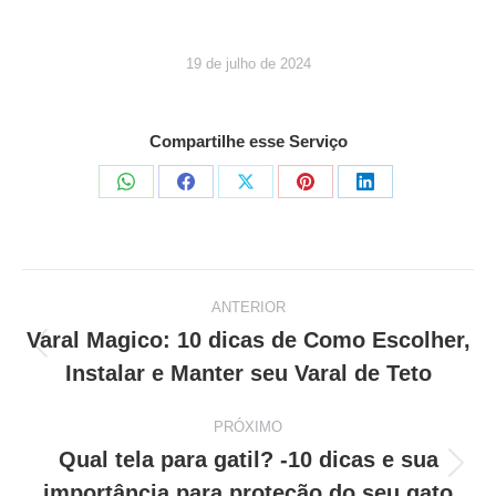
19 de julho de 2024
Compartilhe esse Serviço
Share
Share
Share
Share
Share
on
on
on
on
on
WhatsApp
Facebook
X
Pinterest
LinkedIn
ANTERIOR
Navegação
Varal Magico: 10 dicas de Como Escolher,
Post
Instalar e Manter seu Varal de Teto
de
anterior:
post:
PRÓXIMO
Qual tela para gatil? -10 dicas e sua
Próximo
importância para proteção do seu gato