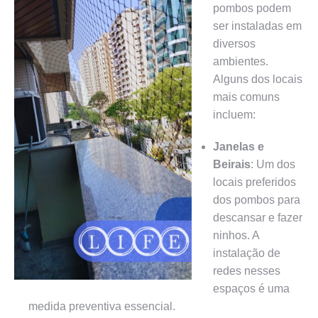
pombos podem
ser instaladas em
diversos
ambientes.
Alguns dos locais
mais comuns
incluem:
Janelas e
Beirais
: Um dos
locais preferidos
dos pombos para
descansar e fazer
ninhos. A
instalação de
redes nesses
espaços é uma
medida preventiva essencial.