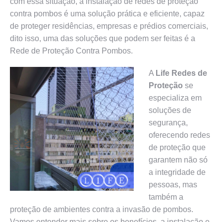
com essa situação, a instalação de redes de proteção
contra pombos é uma solução prática e eficiente, capaz
de proteger residências, empresas e prédios comerciais,
dito isso, uma das soluções que podem ser feitas é a
Rede de Proteção Contra Pombos.
A
Life Redes de
Proteção
se
especializa em
soluções de
segurança,
oferecendo redes
de proteção que
garantem não só
a integridade de
pessoas, mas
também a
proteção de ambientes contra a invasão de pombos.
Vamos entender mais sobre os benefícios, a instalação e