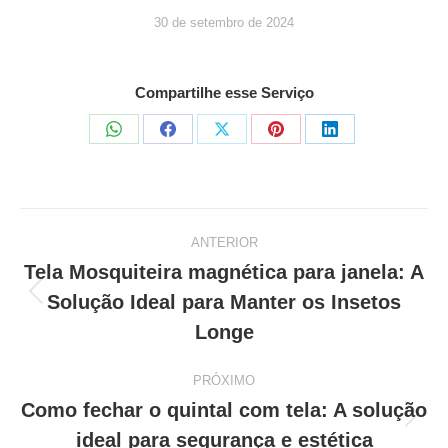
30 de setembro de 2024
Compartilhe esse Serviço
Share
Share
Share
Share
Share
on
on
on
on
on
WhatsApp
Facebook
X
Pinterest
LinkedIn
ANTERIOR
Navegação
Tela Mosquiteira magnética para janela: A
Solução Ideal para Manter os Insetos
Post
de
anterior:
Longe
post:
PRÓXIMO
Como fechar o quintal com tela: A solução
Próximo
ideal para segurança e estética