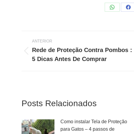
Share
Sh
on
on
WhatsApp
Fa
ANTERIOR
Navegação
Rede de Proteção Contra Pombos :
Post
5 Dicas Antes De Comprar
de
anterior:
post:
Posts Relacionados
Como instalar Tela de Proteção
para Gatos – 4 passos de