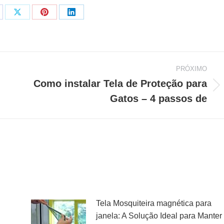
are
Share
Share
Share
on
on
on
cebook
X
Pinterest
LinkedIn
PRÓXIMO
Como instalar Tela de Proteção para
Próximo
Gatos – 4 passos de
post:
Tela Mosquiteira magnética para
janela: A Solução Ideal para Manter