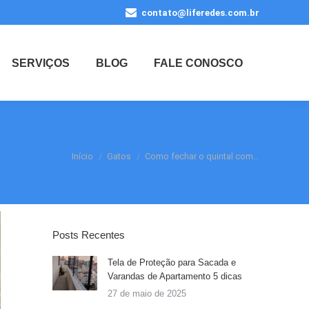
contato@liferedes.com.br
SERVIÇOS
BLOG
FALE CONOSCO
Você está aqui:
Início
Gatos
Como fechar o quintal com…
Posts Recentes
Tela de Proteção para Sacada e
Varandas de Apartamento 5 dicas
27 de maio de 2025