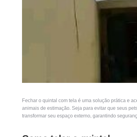
Fechar o quintal com tela é uma solução prática e a
animais de estimação. Seja para evitar que seus pets
transformar seu espaço externo, garantindo seguranç