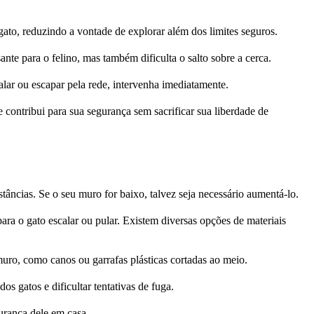
gato, reduzindo a vontade de explorar além dos limites seguros.
nte para o felino, mas também dificulta o salto sobre a cerca.
alar ou escapar pela rede, intervenha imediatamente.
contribui para sua segurança sem sacrificar sua liberdade de
stâncias. Se o seu muro for baixo, talvez seja necessário aumentá-lo.
para o gato escalar ou pular. Existem diversas opções de materiais
 muro, como canos ou garrafas plásticas cortadas ao meio.
s gatos e dificultar tentativas de fuga.
urança dele em casa.