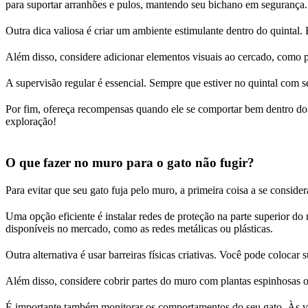
para suportar arranhões e pulos, mantendo seu bichano em segurança.
Outra dica valiosa é criar um ambiente estimulante dentro do quintal.
Além disso, considere adicionar elementos visuais ao cercado, como pl
A supervisão regular é essencial. Sempre que estiver no quintal com s
Por fim, ofereça recompensas quando ele se comportar bem dentro do e
exploração!
O que fazer no muro para o gato não fugir?
Para evitar que seu gato fuja pelo muro, a primeira coisa a se conside
Uma opção eficiente é instalar redes de proteção na parte superior do 
disponíveis no mercado, como as redes metálicas ou plásticas.
Outra alternativa é usar barreiras físicas criativas. Você pode coloca
Além disso, considere cobrir partes do muro com plantas espinhosas ou
É importante também monitorar os comportamentos do seu gato. Às vez