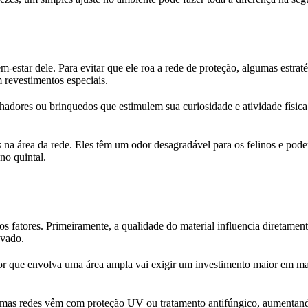
-estar dele. Para evitar que ele roa a rede de proteção, algumas estratég
 revestimentos especiais.
anhadores ou brinquedos que estimulem sua curiosidade e atividade físic
s na área da rede. Eles têm um odor desagradável para os felinos e pod
no quintal.
s fatores. Primeiramente, a qualidade do material influencia diretament
evado.
r que envolva uma área ampla vai exigir um investimento maior em mate
lgumas redes vêm com proteção UV ou tratamento antifúngico, aumentand