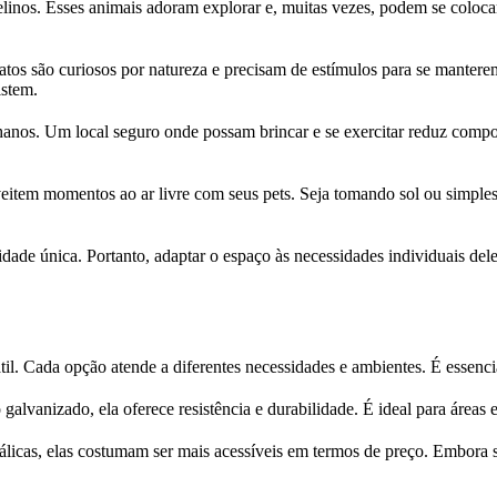
felinos. Esses animais adoram explorar e, muitas vezes, podem se coloc
tos são curiosos por natureza e precisam de estímulos para se mantere
istem.
hanos. Um local seguro onde possam brincar e se exercitar reduz comp
veitem momentos ao ar livre com seus pets. Seja tomando sol ou simple
de única. Portanto, adaptar o espaço às necessidades individuais deles 
l. Cada opção atende a diferentes necessidades e ambientes. É essencial
alvanizado, ela oferece resistência e durabilidade. É ideal para áreas e
etálicas, elas costumam ser mais acessíveis em termos de preço. Embora