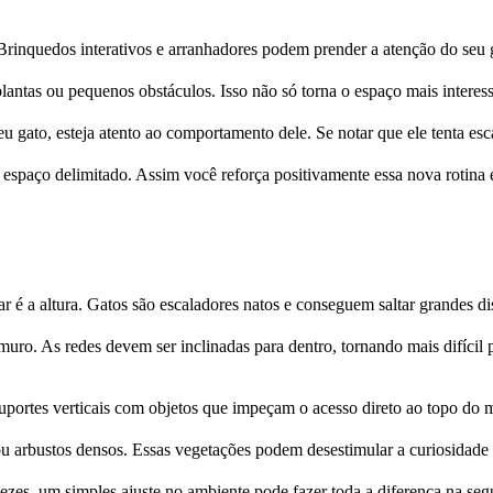
 Brinquedos interativos e arranhadores podem prender a atenção do seu 
antas ou pequenos obstáculos. Isso não só torna o espaço mais interessa
eu gato, esteja atento ao comportamento dele. Se notar que ele tenta esc
spaço delimitado. Assim você reforça positivamente essa nova rotina e 
rar é a altura. Gatos são escaladores natos e conseguem saltar grandes di
muro. As redes devem ser inclinadas para dentro, tornando mais difícil 
r suportes verticais com objetos que impeçam o acesso direto ao topo do
 arbustos densos. Essas vegetações podem desestimular a curiosidade do
es, um simples ajuste no ambiente pode fazer toda a diferença na seg