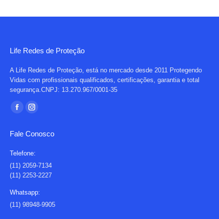
Life Redes de Proteção
A Life Redes de Proteção, está no mercado desde 2011 Protegendo
Vidas com profissionais qualificados, certificações, garantia e total
segurança.CNPJ: 13.270.967/0001-35
Encontre-nos em:
Facebook
Instagram
page
page
Fale Conosco
opens
opens
in
in
Telefone:
new
new
(11) 2059-7134
(11) 2253-2227
window
window
Whatsapp:
(11) 98948-9905