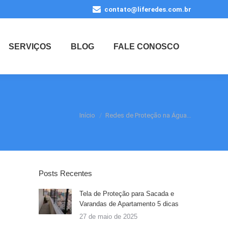
contato@liferedes.com.br
SERVIÇOS
BLOG
FALE CONOSCO
Você está aqui:
Início
Redes de Proteção na Água…
Posts Recentes
Tela de Proteção para Sacada e
Varandas de Apartamento 5 dicas
27 de maio de 2025