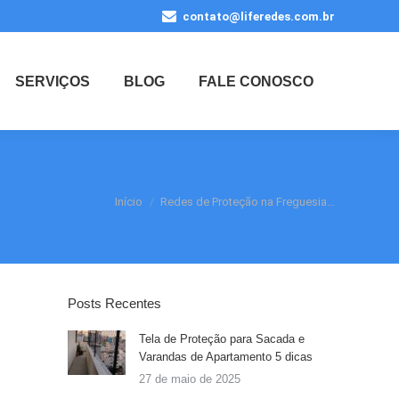
contato@liferedes.com.br
SERVIÇOS
BLOG
FALE CONOSCO
Você está aqui:
Início
Redes de Proteção na Freguesia…
Posts Recentes
Tela de Proteção para Sacada e
Varandas de Apartamento 5 dicas
27 de maio de 2025