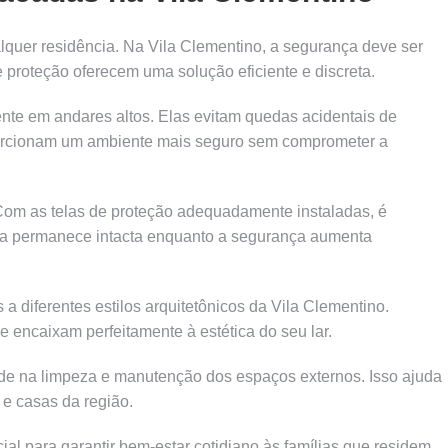
lquer residência. Na Vila Clementino, a segurança deve ser
 proteção oferecem uma solução eficiente e discreta.
ente em andares altos. Elas evitam quedas acidentais de
porcionam um ambiente mais seguro sem comprometer a
om as telas de proteção adequadamente instaladas, é
vista permanece intacta enquanto a segurança aumenta
 diferentes estilos arquitetônicos da Vila Clementino.
 encaixam perfeitamente à estética do seu lar.
ade na limpeza e manutenção dos espaços externos. Isso ajuda
e casas da região.
ial para garantir bem-estar cotidiano às famílias que residem