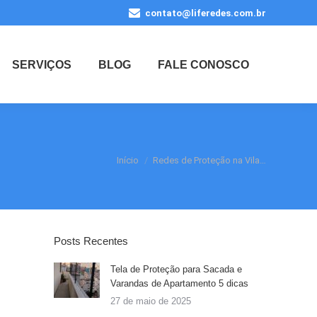
contato@liferedes.com.br
SERVIÇOS
BLOG
FALE CONOSCO
Você está aqui:
Início
Redes de Proteção na Vila…
Posts Recentes
Tela de Proteção para Sacada e
Varandas de Apartamento 5 dicas
27 de maio de 2025