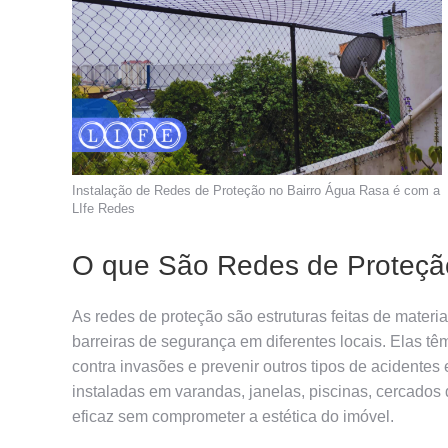
Instalação de Redes de Proteção no Bairro Água Rasa é com a
LIfe Redes
O que São Redes de Proteç
As redes de proteção são estruturas feitas de materiai
barreiras de segurança em diferentes locais. Elas tê
contra invasões e prevenir outros tipos de acidentes
instaladas em varandas, janelas, piscinas, cercados 
eficaz sem comprometer a estética do imóvel.