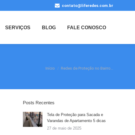
contato@liferedes.com.br
SERVIÇOS
BLOG
FALE CONOSCO
Você está aqui:
Início
Redes de Proteção no Bairro…
Posts Recentes
Tela de Proteção para Sacada e
Varandas de Apartamento 5 dicas
27 de maio de 2025