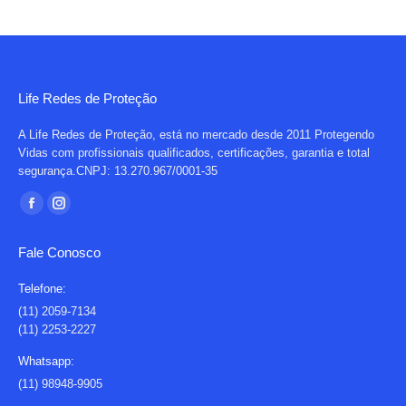
Life Redes de Proteção
A Life Redes de Proteção, está no mercado desde 2011 Protegendo
Vidas com profissionais qualificados, certificações, garantia e total
segurança.CNPJ: 13.270.967/0001-35
Encontre-nos em:
Facebook
Instagram
page
page
Fale Conosco
opens
opens
in
in
Telefone:
new
new
(11) 2059-7134
(11) 2253-2227
window
window
Whatsapp:
(11) 98948-9905