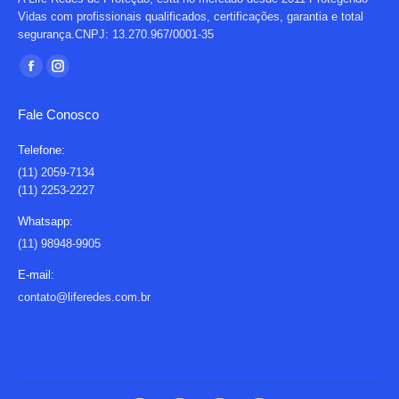
Vidas com profissionais qualificados, certificações, garantia e total
segurança.CNPJ: 13.270.967/0001-35
Encontre-nos em:
Facebook
Instagram
page
page
Fale Conosco
opens
opens
in
in
Telefone:
new
new
(11) 2059-7134
(11) 2253-2227
window
window
Whatsapp:
(11) 98948-9905
E-mail:
contato@liferedes.com.br