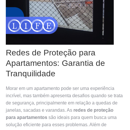
Redes de Proteção para
Apartamentos: Garantia de
Tranquilidade
Morar em um apartamento pode ser uma experiência
incrível, mas também apresenta desafios quando se trata
de segurança, principalmente em relação a quedas de
janelas, sacadas e varandas. As
redes de proteção
para apartamentos
são ideais para quem busca uma
solução eficiente para esses problemas. Além de