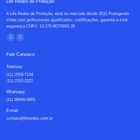
Life Redes de Proteção
A Life Redes de Proteção, está no mercado desde 2011 Protegendo
Vidas com profissionais qualificados, certificações, garantia e total
segurança.CNPJ: 13.270.967/0001-35
Encontre-nos em:
Facebook
Instagram
page
page
Fale Conosco
opens
opens
in
in
Telefone:
new
new
(11) 2059-7134
(11) 2253-2227
window
window
Whatsapp:
(11) 98948-9905
E-mail:
contato@liferedes.com.br