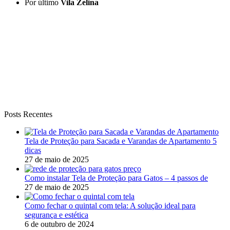
Por último
Vila Zelina
Uma forma de garantir a qualidade do serviço prestado é escolher
uma empresa filiada a Life Redes – Que mostra o comprometimento
da empresa em estar de acordo com as leis e normas ABNT técnicas
que dizem respeito aos materiais usados, a instalação e também ao
cumprimento do uso do equipamento de proteção individual pelos
instaladores que evitam acidentes durante a instalação da rede de
proteção.
Posts Recentes
Tela de Proteção para Sacada e Varandas de Apartamento 5
dicas
27 de maio de 2025
Como instalar Tela de Proteção para Gatos – 4 passos de
27 de maio de 2025
Como fechar o quintal com tela: A solução ideal para
segurança e estética
6 de outubro de 2024