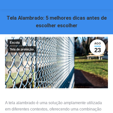
Tela Alambrado: 5 melhores dicas antes de
escolher escolher
Você está aqui:
Escola
AGO
23
Tela de proteção
A tela alambrado é uma solução amplamente utilizada
em diferentes contextos, oferecendo uma combinação