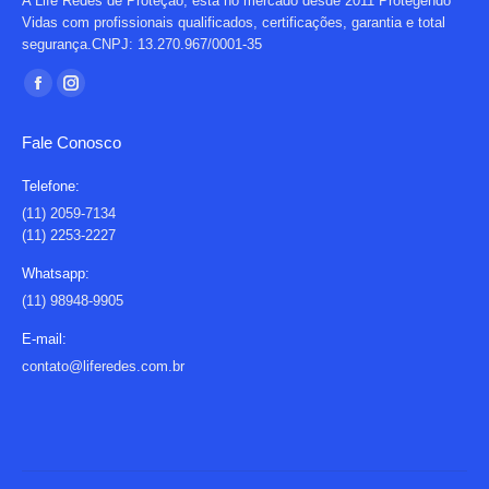
A Life Redes de Proteção, está no mercado desde 2011 Protegendo
Vidas com profissionais qualificados, certificações, garantia e total
segurança.CNPJ: 13.270.967/0001-35
Encontre-nos em:
Facebook
Instagram
page
page
Fale Conosco
opens
opens
in
in
Telefone:
new
new
(11) 2059-7134
(11) 2253-2227
window
window
Whatsapp:
(11) 98948-9905
E-mail:
contato@liferedes.com.br