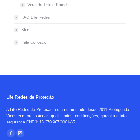
Varal de Teto e Parede
FAQ Life Redes
Blog
Fale Conosco
Life Redes de Proteção
A Life Redes de Proteção, está no mercado desde 2011 Protegendo
Vidas com profissionais qualificados, certificações, garantia e total
segurança.CNPJ: 13.270.967/0001-35
Encontre-nos em:
Facebook
Instagram