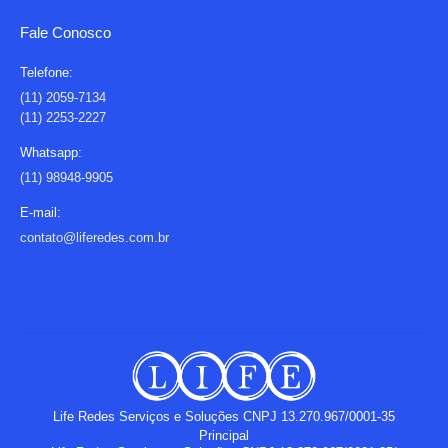
page
page
Fale Conosco
opens
opens
in
in
Telefone:
new
new
(11) 2059-7134
(11) 2253-2227
window
window
Whatsapp:
(11) 98948-9905
E-mail:
contato@liferedes.com.br
Life Redes Serviços e Soluções CNPJ 13.270.967/0001-35
Principal