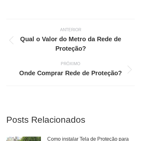
on
on
on
on
on
WhatsApp
Facebook
X
Pinterest
LinkedIn
ANTERIOR
Navegação
Qual o Valor do Metro da Rede de
Post
Proteção?
de
anterior:
post:
PRÓXIMO
Onde Comprar Rede de Proteção?
Próximo
post:
Posts Relacionados
Como instalar Tela de Proteção para