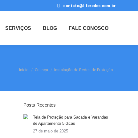
contato@liferedes.com.br
SERVIÇOS
BLOG
FALE CONOSCO
Você está aqui:
Início
Criança
Instalação de Redes de Proteção…
Posts Recentes
Tela de Proteção para Sacada e Varandas
de Apartamento 5 dicas
27 de maio de 2025