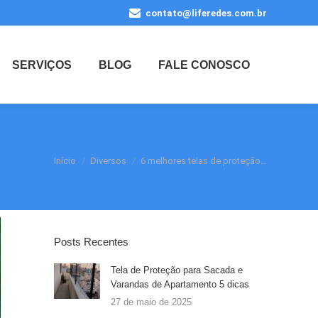
contato@liferedes.com.br
SERVIÇOS
BLOG
FALE CONOSCO
Você está aqui:
Início
Diversos
6 melhores telas de proteção…
Posts Recentes
Tela de Proteção para Sacada e
Varandas de Apartamento 5 dicas
27 de maio de 2025