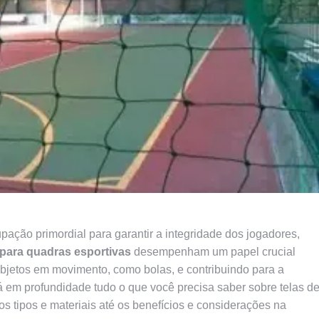
ação primordial para garantir a integridade dos jogadores,
 para quadras esportivas
desempenham um papel crucial
 objetos em movimento, como bolas, e contribuindo para a
á em profundidade tudo o que você precisa saber sobre telas d
s tipos e materiais até os benefícios e considerações na