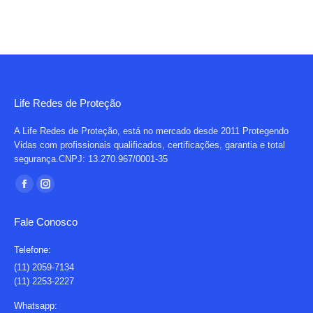
Life Redes de Proteção
A Life Redes de Proteção, está no mercado desde 2011 Protegendo
Vidas com profissionais qualificados, certificações, garantia e total
segurança.CNPJ: 13.270.967/0001-35
Encontre-nos em:
Facebook
Instagram
page
page
Fale Conosco
opens
opens
in
in
Telefone:
new
new
(11) 2059-7134
(11) 2253-2227
window
window
Whatsapp: