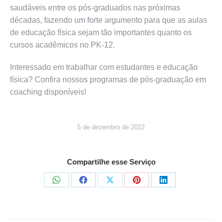
saudáveis ​​entre os pós-graduados nas próximas
décadas, fazendo um forte argumento para que as aulas
de educação física sejam tão importantes quanto os
cursos acadêmicos no PK-12.
Interessado em trabalhar com estudantes e educação
física? Confira nossos programas de pós-graduação em
coaching disponíveis!
5 de dezembro de 2022
Compartilhe esse Serviço
Share
Share
Share
Share
Share
on
on
on
on
on
WhatsApp
Facebook
X
Pinterest
LinkedIn