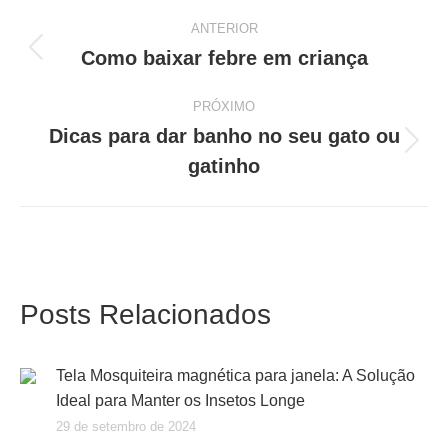
ANTERIOR
Navegação
Como baixar febre em criança
Post
anterior:
de
PRÓXIMO
Dicas para dar banho no seu gato ou
post:
Próximo
gatinho
post:
Posts Relacionados
Tela Mosquiteira magnética para janela: A Solução
Ideal para Manter os Insetos Longe
29 de setembro de 2024